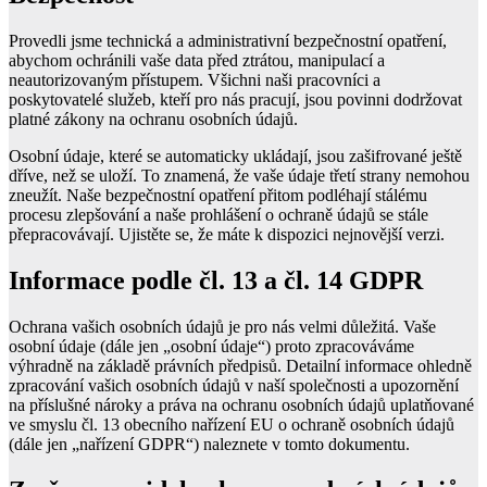
Provedli jsme technická a administrativní bezpečnostní opatření,
abychom ochránili vaše data před ztrátou, manipulací a
neautorizovaným přístupem. Všichni naši pracovníci a
poskytovatelé služeb, kteří pro nás pracují, jsou povinni dodržovat
platné zákony na ochranu osobních údajů.
Osobní údaje, které se automaticky ukládají, jsou zašifrované ještě
dříve, než se uloží. To znamená, že vaše údaje třetí strany nemohou
zneužít. Naše bezpečnostní opatření přitom podléhají stálému
procesu zlepšování a naše prohlášení o ochraně údajů se stále
přepracovávají. Ujistěte se, že máte k dispozici nejnovější verzi.
Informace podle čl. 13 a čl. 14 GDPR
Ochrana vašich osobních údajů je pro nás velmi důležitá. Vaše
osobní údaje (dále jen „osobní údaje“) proto zpracováváme
výhradně na základě právních předpisů. Detailní informace ohledně
zpracování vašich osobních údajů v naší společnosti a upozornění
na příslušné nároky a práva na ochranu osobních údajů uplatňované
ve smyslu čl. 13 obecního nařízení EU o ochraně osobních údajů
(dále jen „nařízení GDPR“) naleznete v tomto dokumentu.