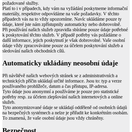
požadované služby.
Platí to i v případech, kdy vám na vyžádání poskytneme informační
materiály, respektive odpovídáme na vaše požadavky. V těchto
případech vás na to vždy upozorníme. Navíc ukládáme pouze ty
údaje, které jste nám zpřístupnily automaticky nebo dobrovolně.
Při používání našich služeb zpravidla sbíráme pouze údaje potřebné
k poskytování těchto služeb. V případě potřeby vás požádáme o
další informace, jejich poskytnutí je však dobrovolné. Vaše osobní
údaje vždy zpracováváme pouze za účelem poskytování služeb a
sledování našich obchodních cílů.
Automaticky ukládány neosobní údaje
Při návštěvě našich webových stránek se z administrativních a
technických příčin ukládají určité informace. Jsou to: typ a verze
používaného prohlížeče, datum a čas přístupu, IP-adresa.
Tyto údaje jsou anonymní a používáme je pouze pro statistické
potřeby resp. za účelem zlepšování našich internetových a online
služeb.
Tyto anonymizované údaje se ukládají odděleně od osobních údajů
na bezpečných systémech a nelze je přiřadit ke konkrétním osobám.
To znamená, že vaše osobní údaje jsou vždy chráněny.
Bezpečnost