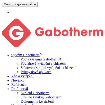
Menu
Toggle navigation
®
Systém Gabotherm
Popis systému Gabotherm®
Podlahové vytápění a chlazení
Stěnové a stropní vytápění a chlazení
Průmyslové aplikace
Vše o vytápění
Novinky
Reference
Profi portál
Školení Gabotherm
On-line katalog Gabotherm
Dokumenty ke stažení