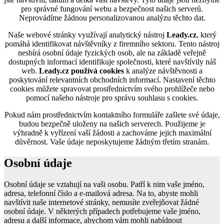
pro správné fungování webu a bezpečnost našich serverů.
Neprovádíme žádnou personalizovanou analýzu těchto dat.
Naše webové stránky využívají analytický nástroj
Leady.cz
, který
pomáhá identifikovat návštěvníky z firemního sektoru. Tento nástroj
nesbírá osobní údaje fyzických osob, ale na základě veřejně
dostupných informací identifikuje společnosti, které navštívily náš
web.
Leady.cz používá cookies
k analýze návštěvnosti a
poskytování relevantních obchodních informací. Nastavení těchto
cookies můžete spravovat prostřednictvím svého prohlížeče nebo
pomocí našeho nástroje pro správu souhlasu s cookies.
Pokud nám prostřednictvím kontaktního formuláře zašlete své údaje,
budou bezpečně uloženy na našich serverech. Použijeme je
výhradně k vyřízení vaší žádosti a zachováme jejich maximální
důvěrnost. Vaše údaje neposkytujeme žádným třetím stranám.
Osobní údaje
Osobní údaje se vztahují na vaši osobu. Patří k nim vaše jméno,
adresa, telefonní číslo a e-mailová adresa. Na to, abyste mohli
navštívit naše internetové stránky, nemusíte zveřejňovat žádné
osobní údaje. V některých případech potřebujeme vaše jméno,
adresu a další informace, abychom vám mohli nabídnout